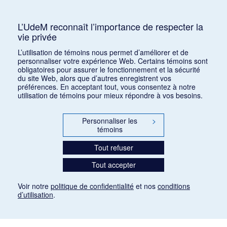
Consulter
L’UdeM reconnaît l’importance de respecter la
vie privée
1
2
3
4
5
…
1168
L’utilisation de témoins nous permet d’améliorer et de
personnaliser votre expérience Web. Certains témoins sont
obligatoires pour assurer le fonctionnement et la sécurité
du site Web, alors que d’autres enregistrent vos
préférences. En acceptant tout, vous consentez à notre
utilisation de témoins pour mieux répondre à vos besoins.
Personnaliser les
>
témoins
Tout refuser
Tout accepter
Voir notre
politique de confidentialité
et nos
conditions
d’utilisation
.