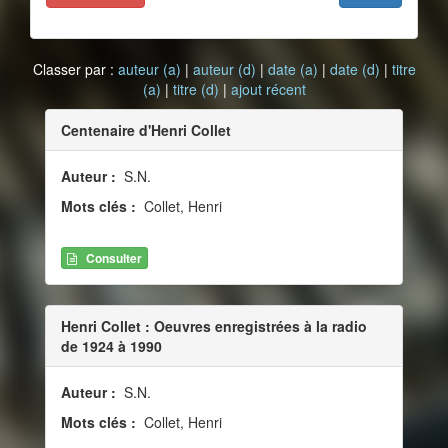
Classer par :
auteur (a)
|
auteur (d)
|
date (a)
|
date (d)
|
titre
(a)
|
titre (d)
|
ajout récent
Centenaire d'Henri Collet
Auteur :
S.N.
Mots clés :
Collet, Henri
Consulter
Henri Collet : Oeuvres enregistrées à la radio
de 1924 à 1990
Auteur :
S.N.
Mots clés :
Collet, Henri