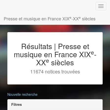
e
e
Presse et musique en France XIX
-XX
siècles
Résultats | Presse et
e
musique en France XIX
-
e
XX
siècles
11674 notices trouvées
Nouvelle recherche
Filtres