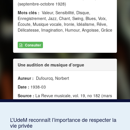
(septembre-octobre 1928)
Mots clés :
Valeur, Sensibilité, Disque,
Enregistrement, Jazz, Chant, Swing, Blues, Voix,
Écoute, Musique vocale, Ironie, Idéalisme, Rêve,
Délicatesse, Imagination, Humour, Angoisse, Grâce
Consulter
Une audition de musique d’orgue
Auteur :
Dufourcq, Norbert
Date :
1938-03
Source :
La Revue musicale, vol. 19, no 182 (mars
1938)
Mots clés :
Valeur, Sensibilité, Religion,
Profondeur, Musique sacrée, Virilité, Angoisse
L’UdeM reconnaît l’importance de respecter la
vie privée