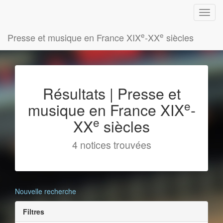
e
e
Presse et musique en France XIX
-XX
siècles
Résultats | Presse et
e
musique en France XIX
-
e
XX
siècles
4 notices trouvées
Nouvelle recherche
Filtres