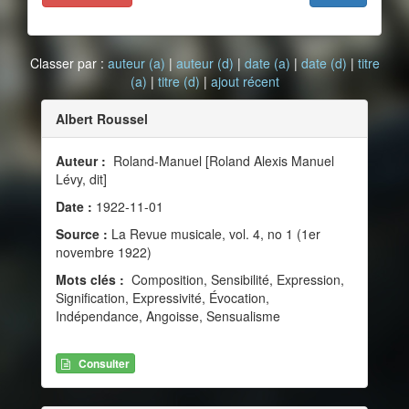
Classer par :
auteur (a)
|
auteur (d)
|
date (a)
|
date (d)
|
titre
(a)
|
titre (d)
|
ajout récent
Albert Roussel
Auteur :
Roland-Manuel [Roland Alexis Manuel
Lévy, dit]
Date :
1922-11-01
Source :
La Revue musicale, vol. 4, no 1 (1er
novembre 1922)
Mots clés :
Composition, Sensibilité, Expression,
Signification, Expressivité, Évocation,
Indépendance, Angoisse, Sensualisme
Consulter