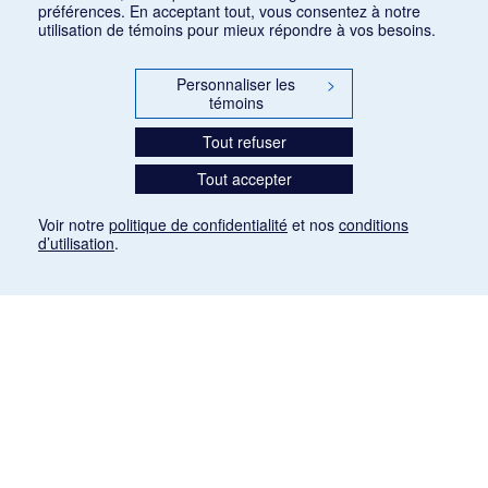
préférences. En acceptant tout, vous consentez à notre
utilisation de témoins pour mieux répondre à vos besoins.
Personnaliser les
>
témoins
Tout refuser
Tout accepter
Voir notre
politique de confidentialité
et nos
conditions
d’utilisation
.
Mention légale
Les articles de presse reproduits dans la banque de données sont libres de droits. Leur
diffusion dans la banque de données est non commerciale et respecte les critères
d'utilisation équitable aux fins de recherche ainsi qu'établie par la Loi sur le droit d'auteur
du Canada (L.R.C. (1985), ch. C-42:
http://laws-lois.justice.gc.ca/fra/lois/C-42/page-