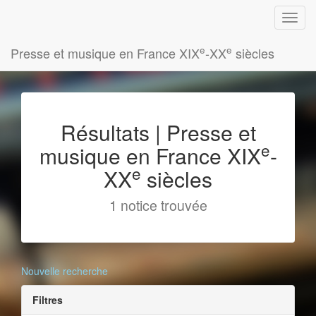
e
e
Presse et musique en France XIX
-XX
siècles
Résultats | Presse et
e
musique en France XIX
-
e
XX
siècles
1 notice trouvée
Nouvelle recherche
Filtres