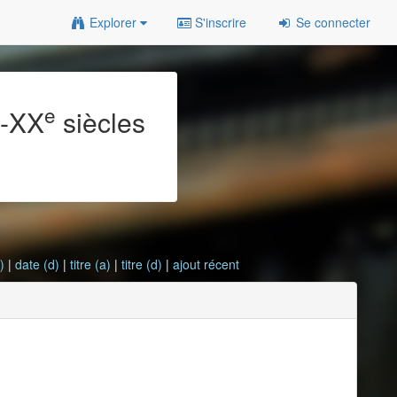
Explorer
S'inscrire
Se connecter
e
e
-XX
siècles
)
|
date (d)
|
titre (a)
|
titre (d)
|
ajout récent