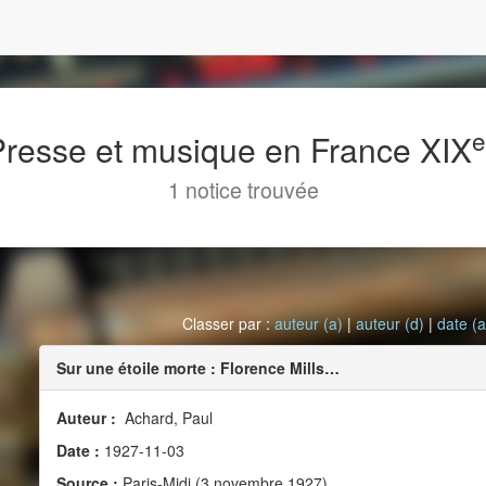
 Presse et musique en France XIX
1 notice trouvée
Classer par :
auteur (a)
|
auteur (d)
|
date (a
Sur une étoile morte : Florence Mills…
Auteur :
Achard, Paul
Date :
1927-11-03
Source :
Paris-Midi (3 novembre 1927)