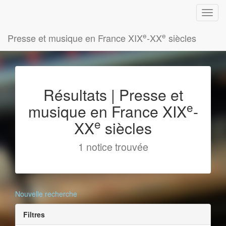
e
e
Presse et musique en France XIX
-XX
siècles
Résultats | Presse et
e
musique en France XIX
-
e
XX
siècles
1 notice trouvée
Nouvelle recherche
Filtres