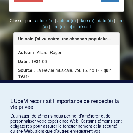
Classer par :
auteur (a)
|
auteur (d)
|
date (a)
|
date (d)
|
titre
(a)
|
titre (d)
|
ajout récent
Un soir, j'ai vu naître une chanson populaire...
Auteur :
Allard, Roger
Date :
1934-06
Source :
La Revue musicale, vol. 15, no 147 (juin
1934)
Mots clés :
Science et musique, Éducation,
Exotisme, Musique populaire, Colonialisme,
Chanson, Café-concert, Genèse, Chinoiserie
L’UdeM reconnaît l’importance de respecter la
vie privée
Consulter
L’utilisation de témoins nous permet d’améliorer et de
personnaliser votre expérience Web. Certains témoins sont
obligatoires pour assurer le fonctionnement et la sécurité
du site Web, alors que d’autres enregistrent vos