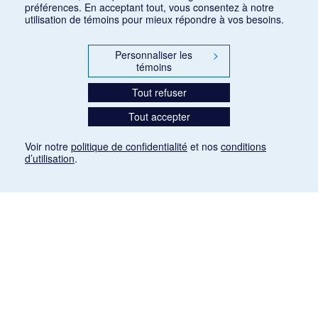
préférences. En acceptant tout, vous consentez à notre
utilisation de témoins pour mieux répondre à vos besoins.
Personnaliser les
>
témoins
Tout refuser
Tout accepter
Voir notre
politique de confidentialité
et nos
conditions
d’utilisation
.
Mention légale
Les articles de presse reproduits dans la banque de données sont libres de droits. Leur
diffusion dans la banque de données est non commerciale et respecte les critères
d'utilisation équitable aux fins de recherche ainsi qu'établie par la Loi sur le droit d'auteur
du Canada (L.R.C. (1985), ch. C-42:
http://laws-lois.justice.gc.ca/fra/lois/C-42/page-