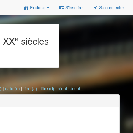
Explorer
S'inscrire
Se connecter
e
e
-XX
siècles
)
|
date (d)
|
titre (a)
|
titre (d)
|
ajout récent