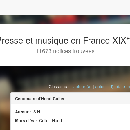
 Presse et musique en France XIX
11673 notices trouvées
Classer par :
auteur (a)
|
auteur (d)
|
date (a
Centenaire d'Henri Collet
Auteur :
S.N.
Mots clés :
Collet, Henri