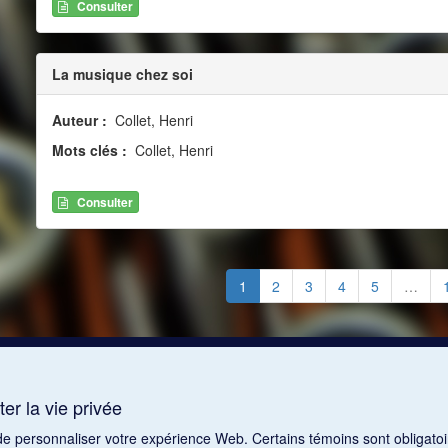
Consulter
La musique chez soi
Auteur :
Collet, Henri
Mots clés :
Collet, Henri
Consulter
1
2
3
4
5
…
er la vie privée
 de personnaliser votre expérience Web. Certains témoins sont obligatoi