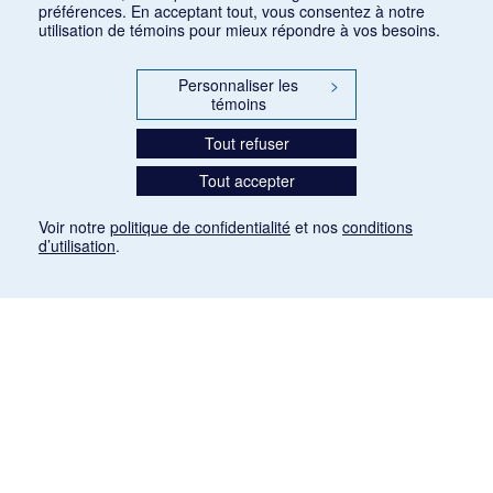
préférences. En acceptant tout, vous consentez à notre
utilisation de témoins pour mieux répondre à vos besoins.
Personnaliser les
>
témoins
Tout refuser
Tout accepter
Voir notre
politique de confidentialité
et nos
conditions
d’utilisation
.
Mention légale
Les articles de presse reproduits dans la banque de données sont libres de droits. Leur
diffusion dans la banque de données est non commerciale et respecte les critères
d'utilisation équitable aux fins de recherche ainsi qu'établie par la Loi sur le droit d'auteur
du Canada (L.R.C. (1985), ch. C-42:
http://laws-lois.justice.gc.ca/fra/lois/C-42/page-