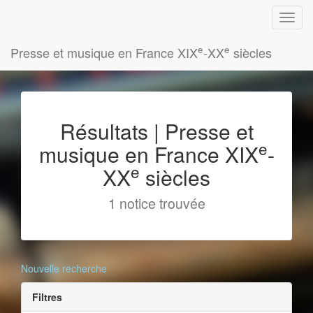
e
e
Presse et musique en France XIX
-XX
siècles
Résultats | Presse et
e
musique en France XIX
-
e
XX
siècles
1 notice trouvée
Nouvelle recherche
Filtres