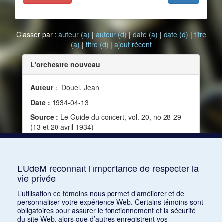
Classer par :
auteur (a)
|
auteur (d)
|
date (a)
|
date (d)
|
titre
(a)
|
titre (d)
|
ajout récent
L'orchestre nouveau
Auteur :
Douel, Jean
Date :
1934-04-13
Source :
Le Guide du concert, vol. 20, no 28-29
(13 et 20 avril 1934)
Mots clés :
Composition, Évolution, Beau,
Nouveauté, Orchestre, Organologie, Beauté,
Création, Démolition, Négation, Affirmation
L’UdeM reconnaît l’importance de respecter la
vie privée
Consulter
L’utilisation de témoins nous permet d’améliorer et de
personnaliser votre expérience Web. Certains témoins sont
obligatoires pour assurer le fonctionnement et la sécurité
du site Web, alors que d’autres enregistrent vos