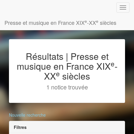
e
e
Presse et musique en France XIX
-XX
siècles
Résultats | Presse et
e
musique en France XIX
-
e
XX
siècles
1 notice trouvée
Nouvelle recherche
Filtres