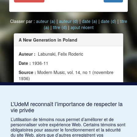
Classer par :
auteur (a)
|
auteur (d)
|
date (a)
|
date (d)
|
titre
(a)
|
titre (d)
|
ajout récent
A New Generation in Poland
Auteur :
Labunski, Felix Roderic
Date :
1936-11
Source :
Modern Music, vol. 14, no 1 (novembre
1936)
Mots clés :
Émotion, Musique moderne,
Compositeurs, Folklore, Orchestration, Association
of Young Polish Musicians
L’UdeM reconnaît l’importance de respecter la
vie privée
Consulter
L’utilisation de témoins nous permet d’améliorer et de
personnaliser votre expérience Web. Certains témoins sont
obligatoires pour assurer le fonctionnement et la sécurité
du site Web, alors que d’autres enregistrent vos