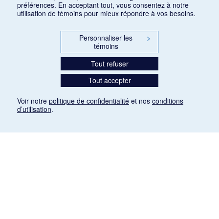
préférences. En acceptant tout, vous consentez à notre
utilisation de témoins pour mieux répondre à vos besoins.
Personnaliser les
>
témoins
Tout refuser
Tout accepter
Voir notre
politique de confidentialité
et nos
conditions
d’utilisation
.
Mention légale
Les articles de presse reproduits dans la banque de données sont libres de droits. Leur
diffusion dans la banque de données est non commerciale et respecte les critères
d'utilisation équitable aux fins de recherche ainsi qu'établie par la Loi sur le droit d'auteur
du Canada (L.R.C. (1985), ch. C-42:
http://laws-lois.justice.gc.ca/fra/lois/C-42/page-