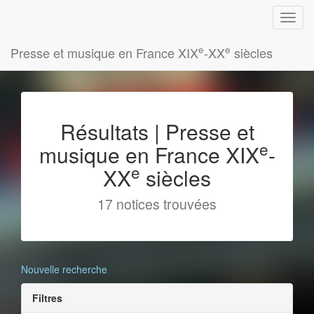
e
e
Presse et musique en France XIX
-XX
siècles
Résultats | Presse et
e
musique en France XIX
-
e
XX
siècles
17 notices trouvées
Nouvelle recherche
Filtres