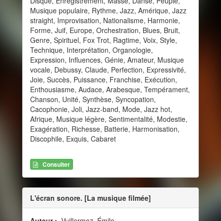
Disque, Enregistrement, Masse, Danse, Peuple,
Musique populaire, Rythme, Jazz, Amérique, Jazz
straight, Improvisation, Nationalisme, Harmonie,
Forme, Juif, Europe, Orchestration, Blues, Bruit,
Genre, Spirituel, Fox Trot, Ragtime, Voix, Style,
Technique, Interprétation, Organologie,
Expression, Influences, Génie, Amateur, Musique
vocale, Debussy, Claude, Perfection, Expressivité,
Joie, Succès, Puissance, Franchise, Exécution,
Enthousiasme, Audace, Arabesque, Tempérament,
Chanson, Unité, Synthèse, Syncopation,
Cacophonie, Joli, Jazz-band, Mode, Jazz hot,
Afrique, Musique légère, Sentimentalité, Modestie,
Exagération, Richesse, Batterie, Harmonisation,
Discophile, Exquis, Cabaret
Consulter
L'écran sonore. [La musique filmée]
Auteur :
Vuillermoz, Émile