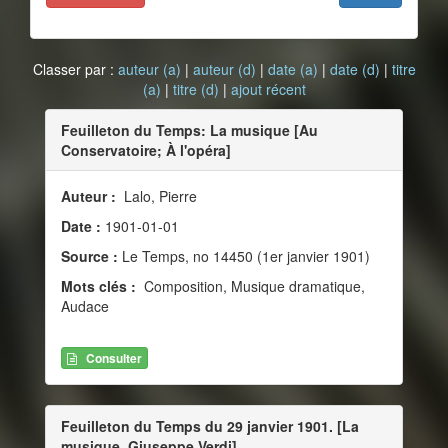
Classer par :
auteur (a)
|
auteur (d)
|
date (a)
|
date (d)
|
titre
(a)
|
titre (d)
|
ajout récent
Feuilleton du Temps: La musique [Au
Conservatoire; À l'opéra]
Auteur :
Lalo, Pierre
Date :
1901-01-01
Source :
Le Temps, no 14450 (1er janvier 1901)
Mots clés :
Composition, Musique dramatique,
Audace
Consulter
Feuilleton du Temps du 29 janvier 1901. [La
musique. Giuseppe Verdi]