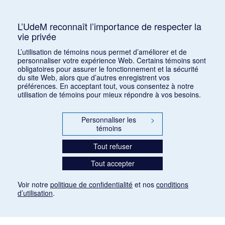
Consulter
L’UdeM reconnaît l’importance de respecter la
vie privée
1
2
3
4
5
…
1168
L’utilisation de témoins nous permet d’améliorer et de
personnaliser votre expérience Web. Certains témoins sont
obligatoires pour assurer le fonctionnement et la sécurité
du site Web, alors que d’autres enregistrent vos
préférences. En acceptant tout, vous consentez à notre
utilisation de témoins pour mieux répondre à vos besoins.
Personnaliser les
>
témoins
Tout refuser
Tout accepter
Voir notre
politique de confidentialité
et nos
conditions
d’utilisation
.