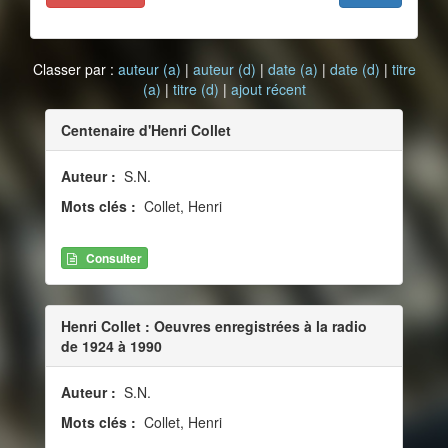
Classer par :
auteur (a)
|
auteur (d)
|
date (a)
|
date (d)
|
titre
(a)
|
titre (d)
|
ajout récent
Centenaire d'Henri Collet
Auteur :
S.N.
Mots clés :
Collet, Henri
Consulter
Henri Collet : Oeuvres enregistrées à la radio
de 1924 à 1990
Auteur :
S.N.
Mots clés :
Collet, Henri