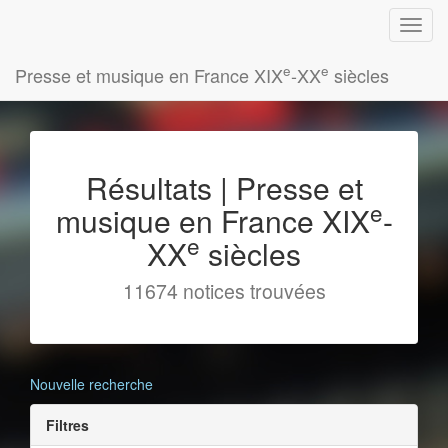
e
e
Presse et musique en France XIX
-XX
siècles
Résultats | Presse et
e
musique en France XIX
-
e
XX
siècles
11674 notices trouvées
Nouvelle recherche
Filtres