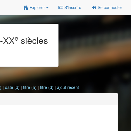
Explorer
S'inscrire
Se connecter
e
e
-XX
siècles
)
|
date (d)
|
titre (a)
|
titre (d)
|
ajout récent