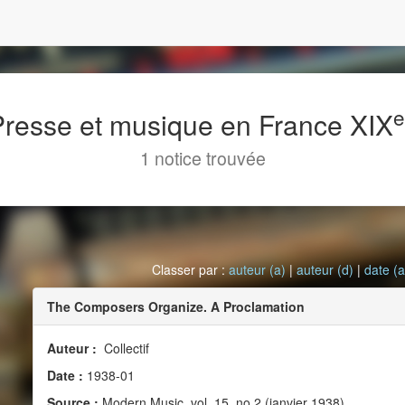
 Presse et musique en France XIX
1 notice trouvée
Classer par :
auteur (a)
|
auteur (d)
|
date (a
The Composers Organize. A Proclamation
Auteur :
Collectif
Date :
1938-01
Source :
Modern Music, vol. 15, no 2 (janvier 1938)