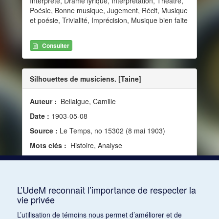
Interprète, Drame lyrique, Interprétation, Théâtre,
Poésie, Bonne musique, Jugement, Récit, Musique
et poésie, Trivialité, Imprécision, Musique bien faite
Consulter
Silhouettes de musiciens. [Taine]
Auteur :
Bellaigue, Camille
Date :
1903-05-08
Source :
Le Temps, no 15302 (8 mai 1903)
Mots clés :
Histoire, Analyse
Consulter
L’UdeM reconnaît l’importance de respecter la
vie privée
1
2
3
4
5
6
7
8
9
10
L’utilisation de témoins nous permet d’améliorer et de