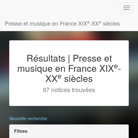
e
e
Presse et musique en France XIX
-XX
siècles
Résultats | Presse et
e
musique en France XIX
-
e
XX
siècles
97 notices trouvées
Nouvelle recherche
Filtres