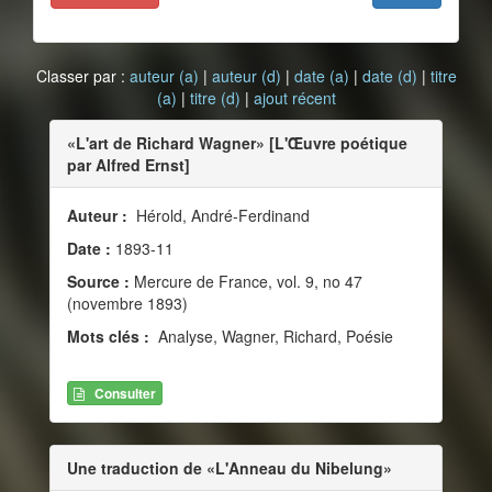
Classer par :
auteur (a)
|
auteur (d)
|
date (a)
|
date (d)
|
titre
(a)
|
titre (d)
|
ajout récent
«L'art de Richard Wagner» [L'Œuvre poétique
par Alfred Ernst]
Auteur :
Hérold, André-Ferdinand
Date :
1893-11
Source :
Mercure de France, vol. 9, no 47
(novembre 1893)
Mots clés :
Analyse, Wagner, Richard, Poésie
Consulter
Une traduction de «L'Anneau du Nibelung»