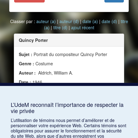
Classer par :
auteur (a)
|
auteur (d)
|
date (a)
|
date (d)
|
titre
(a)
|
titre (d)
|
ajout récent
Quincy Porter
Sujet :
Portrait du compositeur Quincy Porter
Genre :
Costume
Auteur :
Aldrich, William A.
Date :
1946
Source :
Modern Music, vol. 23, no 1 (1946), 21
Mots clés :
XXe siècle, Amérique, Compositeur
L’UdeM reconnaît l’importance de respecter la
vie privée
Consulter
L’utilisation de témoins nous permet d’améliorer et de
personnaliser votre expérience Web. Certains témoins sont
obligatoires pour assurer le fonctionnement et la sécurité
du site Web, alors que d’autres enregistrent vos