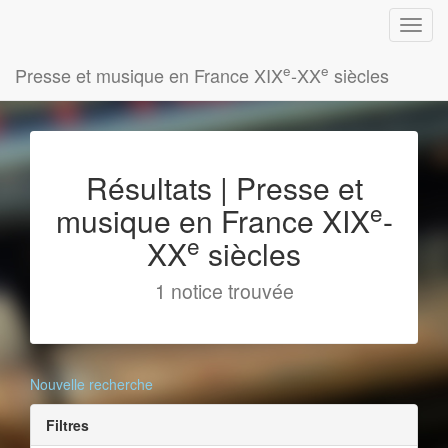
e
e
Presse et musique en France XIX
-XX
siècles
Résultats | Presse et
e
musique en France XIX
-
e
XX
siècles
1 notice trouvée
Nouvelle recherche
Filtres