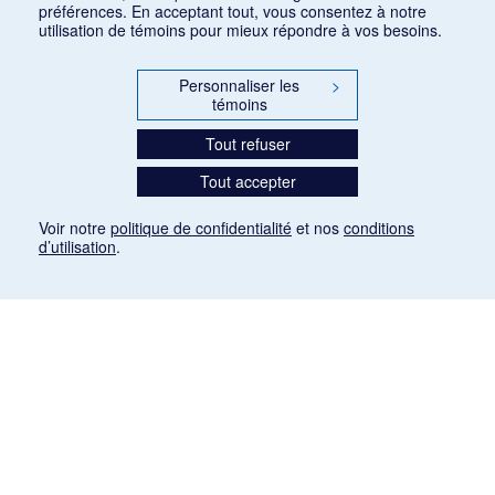
préférences. En acceptant tout, vous consentez à notre
utilisation de témoins pour mieux répondre à vos besoins.
Personnaliser les
>
témoins
Tout refuser
Tout accepter
Voir notre
politique de confidentialité
et nos
conditions
d’utilisation
.
Mention légale
Les articles de presse reproduits dans la banque de données sont libres de droits. Leur
diffusion dans la banque de données est non commerciale et respecte les critères
d'utilisation équitable aux fins de recherche ainsi qu'établie par la Loi sur le droit d'auteur
du Canada (L.R.C. (1985), ch. C-42:
http://laws-lois.justice.gc.ca/fra/lois/C-42/page-