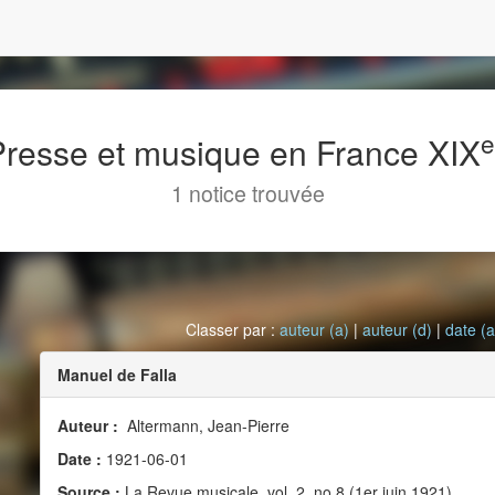
 Presse et musique en France XIX
1 notice trouvée
Classer par :
auteur (a)
|
auteur (d)
|
date (a
Manuel de Falla
Auteur :
Altermann, Jean-Pierre
Date :
1921-06-01
Source :
La Revue musicale, vol. 2, no 8 (1er juin 1921)