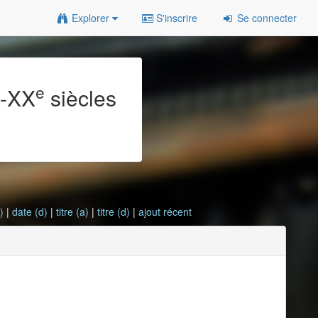
Explorer
S'inscrire
Se connecter
e
e
-XX
siècles
)
|
date (d)
|
titre (a)
|
titre (d)
|
ajout récent