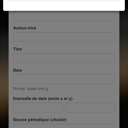
Cote auteur-trice
Auteur-trice
Titre
Date
format: aaaa-mm-jj
Intervalle de date (entre x et y)
-
Source périodique (choisir)