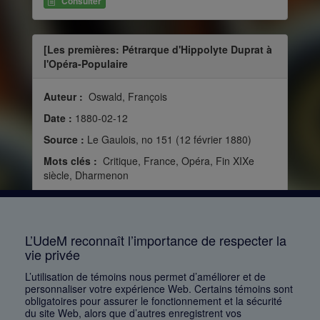
Consulter
[Les premières: Pétrarque d'Hippolyte Duprat à
l'Opéra-Populaire
Auteur :
Oswald, François
Date :
1880-02-12
Source :
Le Gaulois, no 151 (12 février 1880)
Mots clés :
Critique, France, Opéra, Fin XIXe
siècle, Dharmenon
Consulter
L’UdeM reconnaît l’importance de respecter la
vie privée
1
2
3
4
5
…
1168
L’utilisation de témoins nous permet d’améliorer et de
personnaliser votre expérience Web. Certains témoins sont
obligatoires pour assurer le fonctionnement et la sécurité
du site Web, alors que d’autres enregistrent vos