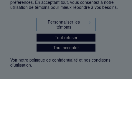
préférences. En acceptant tout, vous consentez à notre
utilisation de témoins pour mieux répondre à vos besoins.
Personnaliser les
>
témoins
Tout refuser
Tout accepter
Voir notre
politique de confidentialité
et nos
conditions
d’utilisation
.
Mention légale
Les articles de presse reproduits dans la banque de données sont libres de droits. Leur
diffusion dans la banque de données est non commerciale et respecte les critères
d'utilisation équitable aux fins de recherche ainsi qu'établie par la Loi sur le droit d'auteur
du Canada (L.R.C. (1985), ch. C-42:
http://laws-lois.justice.gc.ca/fra/lois/C-42/page-