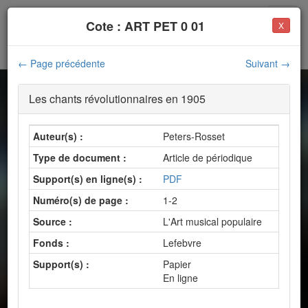
Cote : ART PET 0 01
X
e
e
Presse et musique en France XIX
-XX
siècles
← Page précédente
Suivant →
Les chants révolutionnaires en 1905
Résultats | Presse et
Auteur(s) :
Peters-Rosset
e
musique en France XIX
-
Type de document :
Article de périodique
e
XX
siècles
Support(s) en ligne(s) :
PDF
11673 notices trouvées
Numéro(s) de page :
1-2
Source :
L'Art musical populaire
Fonds :
Lefebvre
Nouvelle recherche
Support(s) :
Papier
En ligne
Filtres