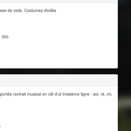
sse de viole. Costumes étoilés
, 350
ée (extrait musical en clé d'ut troisième ligne : sol, ré, mi,
0