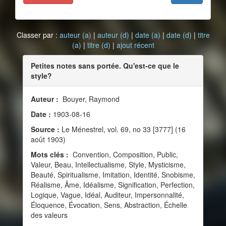
Classer par :
auteur (a)
|
auteur (d)
|
date (a)
|
date (d)
|
titre
(a)
|
titre (d)
|
ajout récent
Petites notes sans portée. Qu'est-ce que le
style?
Auteur :
Bouyer, Raymond
Date :
1903-08-16
Source :
Le Ménestrel, vol. 69, no 33 [3777] (16
août 1903)
Mots clés :
Convention, Composition, Public,
Valeur, Beau, Intellectualisme, Style, Mysticisme,
Beauté, Spiritualisme, Imitation, Identité, Snobisme,
Réalisme, Âme, Idéalisme, Signification, Perfection,
Logique, Vague, Idéal, Auditeur, Impersonnalité,
Éloquence, Évocation, Sens, Abstraction, Échelle
des valeurs