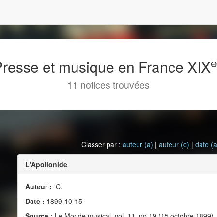
 Presse et musique en France XIX
11 notices trouvées
Classer par :
auteur (a)
|
auteur (d)
|
date (a
L'Apollonide
Auteur :
C.
Date :
1899-10-15
Source :
Le Monde musical, vol. 11, no 19 (15 octobre 1899)