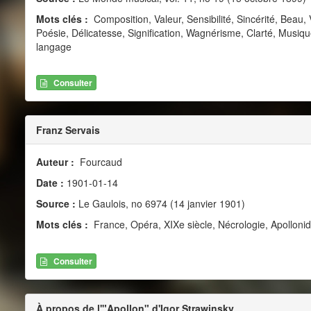
Mots clés :
Composition, Valeur, Sensibilité, Sincérité, Beau,
Poésie, Délicatesse, Signification, Wagnérisme, Clarté, Musiq
langage
Consulter
Franz Servais
Auteur :
Fourcaud
Date :
1901-01-14
Source :
Le Gaulois, no 6974 (14 janvier 1901)
Mots clés :
France, Opéra, XIXe siècle, Nécrologie, Apolloni
Consulter
À propos de l'"Apollon" d'Igor Strawinsky