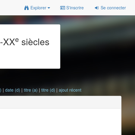
Explorer
S'inscrire
Se connecter
e
e
-XX
siècles
)
|
date (d)
|
titre (a)
|
titre (d)
|
ajout récent