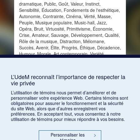
dramatique, Public, Goût, Valeur, Instinct,
Sensibilité, Éducation, Fondements de l'esthétique,
Autonomie, Contrainte, Cinéma, Vérité, Masse,
Peuple, Musique populaire, Music-hall, Jazz,
Opéra, Bruit, Virtuosité, Primitivisme, Économie,
Crise, Amateur, Sauvage, Développement, Qualité,
Rôle de la musique, Distraction, Mélomane,
Succès, Avenir, Élite, Progrès, Éthique, Décadence,
Humour, Morale, Art contemporain, Variété,
Chanson, Sport, Art nègre, Café-concert, Mode,
Foule, Danger, Subvention, Satire,
Commercialisation, Grand public, Superficialité
L’UdeM reconnaît l’importance de respecter la
vie privée
Consulter
L’utilisation de témoins nous permet d’améliorer et de
personnaliser votre expérience Web. Certains témoins sont
obligatoires pour assurer le fonctionnement et la sécurité
du site Web, alors que d’autres enregistrent vos
préférences. En acceptant tout, vous consentez à notre
utilisation de témoins pour mieux répondre à vos besoins.
Personnaliser les
>