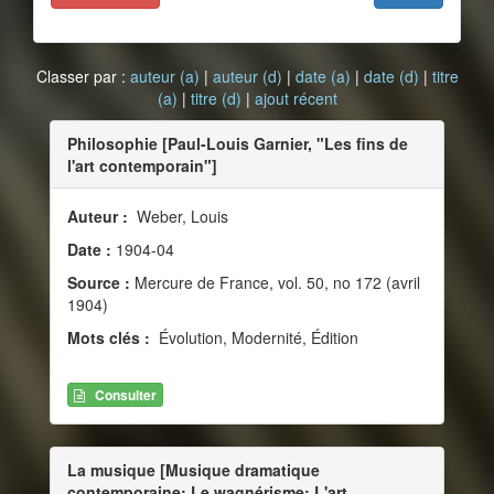
Classer par :
auteur (a)
|
auteur (d)
|
date (a)
|
date (d)
|
titre
(a)
|
titre (d)
|
ajout récent
Philosophie [Paul-Louis Garnier, "Les fins de
l'art contemporain"]
Auteur :
Weber, Louis
Date :
1904-04
Source :
Mercure de France, vol. 50, no 172 (avril
1904)
Mots clés :
Évolution, Modernité, Édition
Consulter
La musique [Musique dramatique
contemporaine: Le wagnérisme; L'art