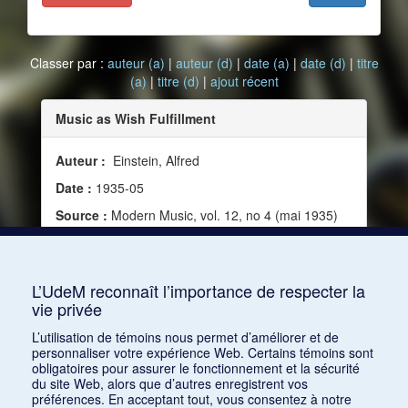
Classer par :
auteur (a)
|
auteur (d)
|
date (a)
|
date (d)
|
titre
(a)
|
titre (d)
|
ajout récent
Music as Wish Fulfillment
Auteur :
Einstein, Alfred
Date :
1935-05
Source :
Modern Music, vol. 12, no 4 (mai 1935)
Mots clés :
Peinture, Art, Histoire de la musique,
Musique descriptive, Poésie, Autonomie de la
musique
L’UdeM reconnaît l’importance de respecter la
vie privée
Consulter
L’utilisation de témoins nous permet d’améliorer et de
personnaliser votre expérience Web. Certains témoins sont
obligatoires pour assurer le fonctionnement et la sécurité
du site Web, alors que d’autres enregistrent vos
préférences. En acceptant tout, vous consentez à notre