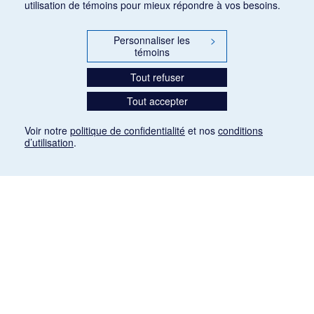
utilisation de témoins pour mieux répondre à vos besoins.
Personnaliser les
>
témoins
Tout refuser
Tout accepter
Voir notre
politique de confidentialité
et nos
conditions
d’utilisation
.
Mention légale
Les articles de presse reproduits dans la banque de données sont libres de droits. Leur
diffusion dans la banque de données est non commerciale et respecte les critères
d'utilisation équitable aux fins de recherche ainsi qu'établie par la Loi sur le droit d'auteur
du Canada (L.R.C. (1985), ch. C-42:
http://laws-lois.justice.gc.ca/fra/lois/C-42/page-
9.html#h-26
). Les PDF des articles des revues suivantes ont été téléchargés (sauf