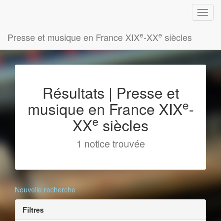
e
e
Presse et musique en France XIX
-XX
siècles
Résultats | Presse et
e
musique en France XIX
-
e
XX
siècles
1 notice trouvée
Nouvelle recherche
Filtres