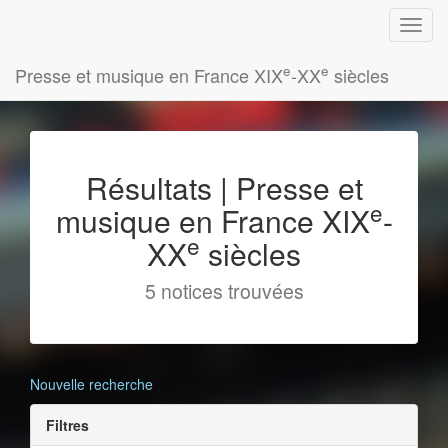
e
e
Presse et musique en France XIX
-XX
siècles
Résultats | Presse et
e
musique en France XIX
-
e
XX
siècles
5 notices trouvées
Nouvelle recherche
Filtres