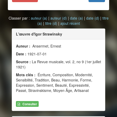
Classer par :
auteur (a)
|
auteur (d)
|
date (a)
|
date (d)
|
titre
(a)
|
titre (d)
|
ajout récent
L'œuvre d'Igor Strawinsky
Auteur :
Ansermet, Ernest
Date :
1921-07-01
Source :
La Revue musicale, vol. 2, no 9 (1er juillet
1921)
Mots clés :
Écriture, Composition, Modernité,
Sensibilité, Tradition, Beau, Harmonie, Forme,
Expression, Sentiment, Beauté, Expressivité,
Passé, Stravinskisme, Moyen Âge, Artisanat
Consulter