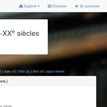
Explorer
S'inscrire
Se connecter
e
e
-XX
siècles
)
|
date (d)
|
titre (a)
|
titre (d)
|
ajout récent
ors.)
er 1910)