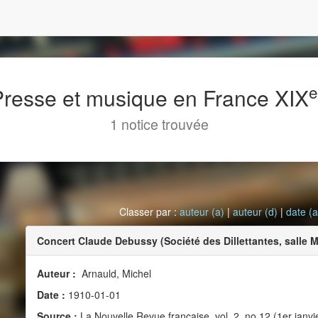
 Presse et musique en France XIX
1 notice trouvée
Classer par :
auteur (a)
|
auteur (d)
|
date (a
Concert Claude Debussy (Société des Dillettantes, salle M
Auteur :
Arnauld, Michel
Date :
1910-01-01
Source :
La Nouvelle Revue française, vol. 2, no 12 (1er janvi