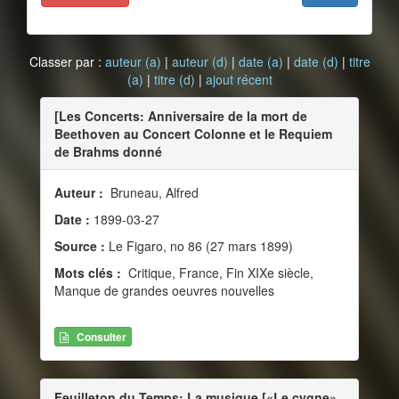
Classer par :
auteur (a)
|
auteur (d)
|
date (a)
|
date (d)
|
titre
(a)
|
titre (d)
|
ajout récent
[Les Concerts: Anniversaire de la mort de
Beethoven au Concert Colonne et le Requiem
de Brahms donné
Auteur :
Bruneau, Alfred
Date :
1899-03-27
Source :
Le Figaro, no 86 (27 mars 1899)
Mots clés :
Critique, France, Fin XIXe siècle,
Manque de grandes oeuvres nouvelles
Consulter
Feuilleton du Temps: La musique [«Le cygne»