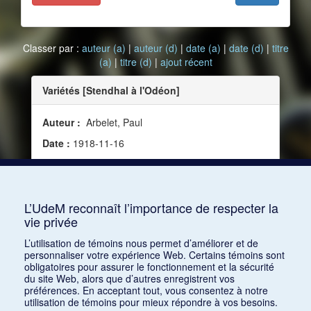
Classer par :
auteur (a)
|
auteur (d)
|
date (a)
|
date (d)
|
titre
(a)
|
titre (d)
|
ajout récent
Variétés [Stendhal à l'Odéon]
Auteur :
Arbelet, Paul
Date :
1918-11-16
Source :
Mercure de France, vol. 130, no 490 (16
novembre 1918)
Mots clés :
Artiste, Biographie
L’UdeM reconnaît l’importance de respecter la
vie privée
Consulter
L’utilisation de témoins nous permet d’améliorer et de
personnaliser votre expérience Web. Certains témoins sont
obligatoires pour assurer le fonctionnement et la sécurité
du site Web, alors que d’autres enregistrent vos
préférences. En acceptant tout, vous consentez à notre
utilisation de témoins pour mieux répondre à vos besoins.