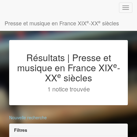
e
e
Presse et musique en France XIX
-XX
siècles
Résultats | Presse et
e
musique en France XIX
-
e
XX
siècles
1 notice trouvée
Nouvelle recherche
Filtres