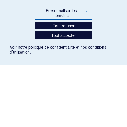
Personnaliser les
>
témoins
Tout refuser
Tout accepter
Voir notre
politique de confidentialité
et nos
conditions
d’utilisation
.
Mention légale
Les articles de presse reproduits dans la banque de données sont libres de droits. Leur
diffusion dans la banque de données est non commerciale et respecte les critères
d'utilisation équitable aux fins de recherche ainsi qu'établie par la Loi sur le droit d'auteur
du Canada (L.R.C. (1985), ch. C-42:
http://laws-lois.justice.gc.ca/fra/lois/C-42/page-
9.html#h-26
). Les PDF des articles des revues suivantes ont été téléchargés (sauf
quelques exceptions) de Gallica: Le Ménestrel, La Musique pendant la guerre, La Tribune
de Saint-Gervais, Le Mercure de France, La Revue politique et littéraire «Revue bleue».