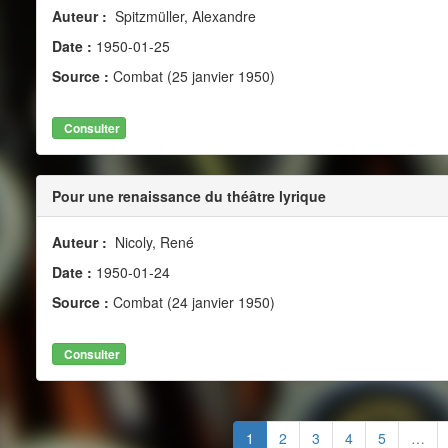
Auteur :
Spitzmüller, Alexandre
Date :
1950-01-25
Source :
Combat (25 janvier 1950)
Consulter
Pour une renaissance du théâtre lyrique
Auteur :
Nicoly, René
Date :
1950-01-24
Source :
Combat (24 janvier 1950)
Consulter
1
2
3
4
5
…