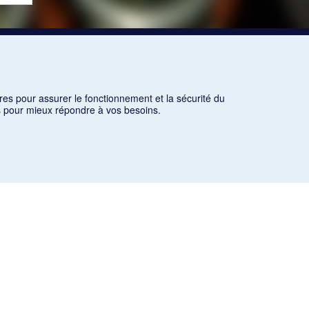
res pour assurer le fonctionnement et la sécurité du
ns pour mieux répondre à vos besoins.
es critères d'utilisation équitable aux fins de recherche ainsi
icles des revues suivantes ont été téléchargés (sauf quelques
olitique et littéraire «Revue bleue».