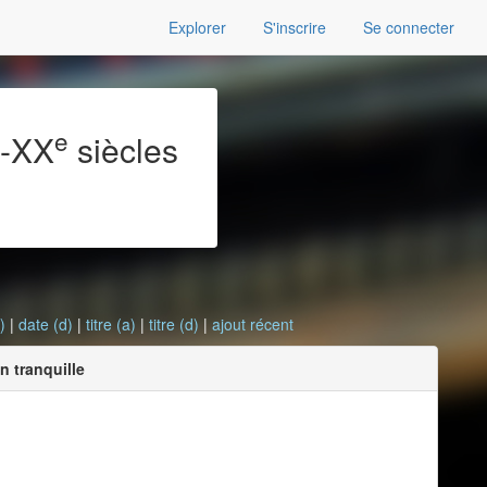
Explorer
S'inscrire
Se connecter
e
e
-XX
siècles
)
|
date (d)
|
titre (a)
|
titre (d)
|
ajout récent
n tranquille