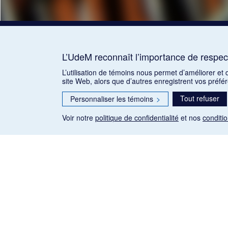
L’UdeM reconnaît l’importance de respect
L’utilisation de témoins nous permet d’améliorer et
site Web, alors que d’autres enregistrent vos préfé
Tout refuser
Personnaliser les témoins
>
Voir notre
politique de confidentialité
et nos
conditio
Les articles de presse reproduits dans la banque de données so
qu'établie par la Loi sur le droit d'auteur du Canada (L.R.C.
exceptions) de Gallica: Le Ménestrel