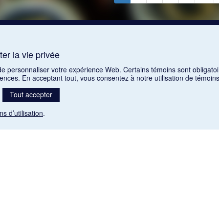
er la vie privée
 de personnaliser votre expérience Web. Certains témoins sont obligatoi
rences. En acceptant tout, vous consentez à notre utilisation de témoi
Tout accepter
ns d’utilisation
.
Mention légale
nt libres de droits. Leur diffusion dans la banque de données est non commerciale et respecte l
 (1985), ch. C-42:
http://laws-lois.justice.gc.ca/fra/lois/C-42/page-9.html#h-26
). Les PDF des art
, La Musique pendant la guerre, La Tribune de Saint-Gervais, Le Mercure de France, La Revue p
Paramètres des témoins