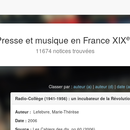
 Presse et musique en France XIX
11674 notices trouvées
Classer par :
auteur (a)
|
auteur (d)
|
date (a
Radio-Collège (1941-1956) : un incubateur de la Révolutio
Auteur :
Lefebvre, Marie-Thérèse
Date :
2006
Source :
Les Cahiers des dix, no 60 (2006)