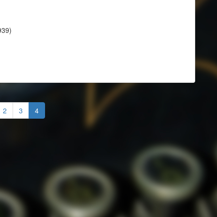
939)
2
3
4