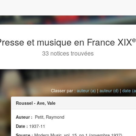
 Presse et musique en France XIX
33 notices trouvées
Classer par :
auteur (a)
|
auteur (d)
|
date (a
Roussel - Ave, Vale
Auteur :
Petit, Raymond
Date :
1937-11
Source :
Modern Music, vol. 15, no 1 (novembre 1937)