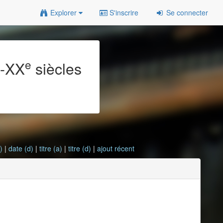
Explorer
S'inscrire
Se connecter
e
e
-XX
siècles
)
|
date (d)
|
titre (a)
|
titre (d)
|
ajout récent