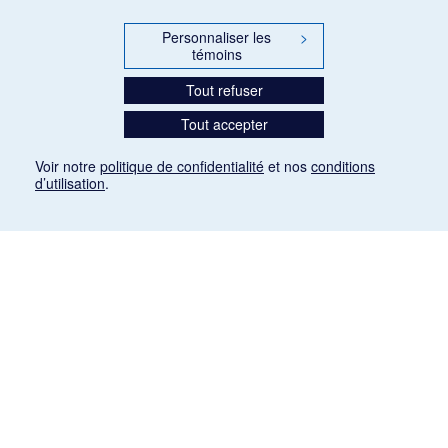
Personnaliser les
>
témoins
Tout refuser
Tout accepter
Voir notre
politique de confidentialité
et nos
conditions
d’utilisation
.
Mention légale
Les articles de presse reproduits dans la banque de données sont libres de droits. Leur
diffusion dans la banque de données est non commerciale et respecte les critères
d'utilisation équitable aux fins de recherche ainsi qu'établie par la Loi sur le droit d'auteur
du Canada (L.R.C. (1985), ch. C-42:
http://laws-lois.justice.gc.ca/fra/lois/C-42/page-
9.html#h-26
). Les PDF des articles des revues suivantes ont été téléchargés (sauf
quelques exceptions) de Gallica: Le Ménestrel, La Musique pendant la guerre, La Tribune
de Saint-Gervais, Le Mercure de France, La Revue politique et littéraire «Revue bleue».