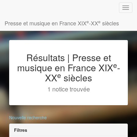
e
e
Presse et musique en France XIX
-XX
siècles
Résultats | Presse et
e
musique en France XIX
-
e
XX
siècles
1 notice trouvée
Nouvelle recherche
Filtres