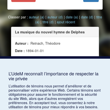
Classer par :
auteur (a)
|
auteur (d)
|
date (a)
|
date (d)
|
titre
(a)
|
titre (d)
|
ajout récent
La musique du nouvel hymne de Delphes
Auteur :
Reinach, Théodore
Date :
1894-01-01
Source :
Bulletin de correspondance hellénique,
vol. 18 (janvier 1894)
Mots clés :
Science et musique
L’UdeM reconnaît l’importance de respecter la
vie privée
Consulter
L’utilisation de témoins nous permet d’améliorer et de
personnaliser votre expérience Web. Certains témoins sont
obligatoires pour assurer le fonctionnement et la sécurité
du site Web, alors que d’autres enregistrent vos
préférences. En acceptant tout, vous consentez à notre
utilisation de témoins pour mieux répondre à vos besoins.