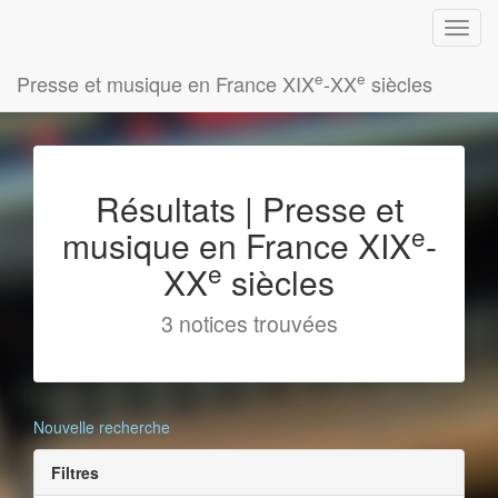
e
e
Presse et musique en France XIX
-XX
siècles
Résultats | Presse et
e
musique en France XIX
-
e
XX
siècles
3 notices trouvées
Nouvelle recherche
Filtres