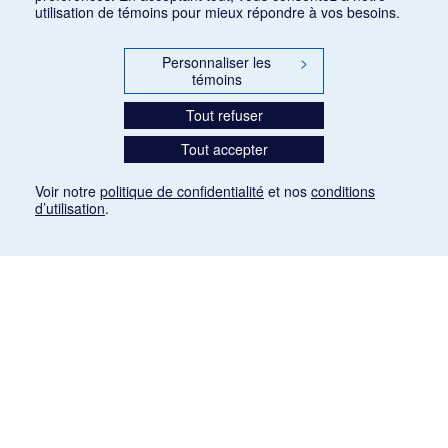
utilisation de témoins pour mieux répondre à vos besoins.
Personnaliser les
>
témoins
Tout refuser
Tout accepter
Voir notre
politique de confidentialité
et nos
conditions
d’utilisation
.
Mention légale
Les articles de presse reproduits dans la banque de données sont libres de droits. Leur
diffusion dans la banque de données est non commerciale et respecte les critères
d'utilisation équitable aux fins de recherche ainsi qu'établie par la Loi sur le droit d'auteur
du Canada (L.R.C. (1985), ch. C-42:
http://laws-lois.justice.gc.ca/fra/lois/C-42/page-
9.html#h-26
). Les PDF des articles des revues suivantes ont été téléchargés (sauf