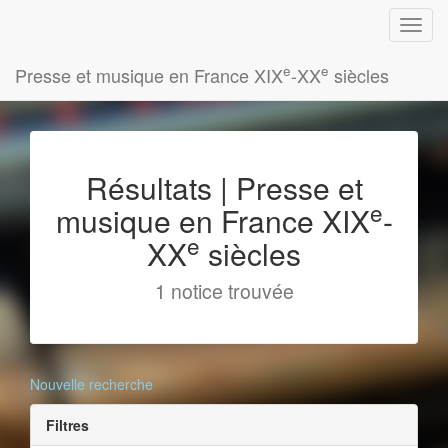
e
e
Presse et musique en France XIX
-XX
siècles
Résultats | Presse et
e
musique en France XIX
-
e
XX
siècles
1 notice trouvée
Nouvelle recherche
Filtres