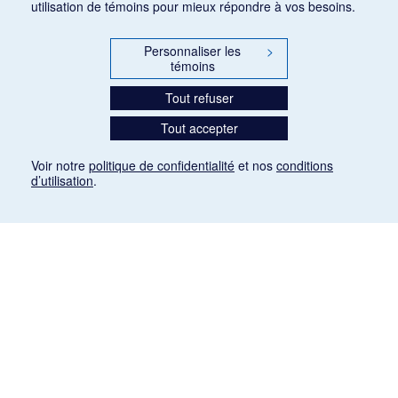
utilisation de témoins pour mieux répondre à vos besoins.
Personnaliser les
>
témoins
Tout refuser
Tout accepter
Voir notre
politique de confidentialité
et nos
conditions
d’utilisation
.
Mention légale
Les articles de presse reproduits dans la banque de données sont libres de droits. Leur
diffusion dans la banque de données est non commerciale et respecte les critères
d'utilisation équitable aux fins de recherche ainsi qu'établie par la Loi sur le droit d'auteur
du Canada (L.R.C. (1985), ch. C-42:
http://laws-lois.justice.gc.ca/fra/lois/C-42/page-
9.html#h-26
). Les PDF des articles des revues suivantes ont été téléchargés (sauf