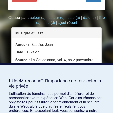
Classer par :
auteur (a)
|
auteur (d)
|
date (a)
|
date (d)
|
titre
(a)
|
titre (d)
|
ajout récent
Musique et Jazz
Auteur :
Saucier, Jean
Date :
1921-11
Source :
La Canadienne, vol. 4, no 2 (novembre
1921)
Mots clés :
Jazz, Bruit, Syncope, Définition de
jazz, Esthétique du jazz, Instrumentation jazz
L’UdeM reconnaît l’importance de respecter la
vie privée
Consulter
L’utilisation de témoins nous permet d’améliorer et de
personnaliser votre expérience Web. Certains témoins sont
obligatoires pour assurer le fonctionnement et la sécurité
du site Web, alors que d’autres enregistrent vos
préférences. En acceptant tout, vous consentez à notre