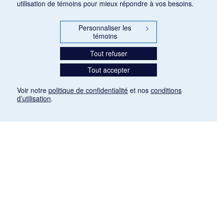
utilisation de témoins pour mieux répondre à vos besoins.
Personnaliser les
>
témoins
Tout refuser
Tout accepter
Voir notre
politique de confidentialité
et nos
conditions
d’utilisation
.
Mention légale
Les articles de presse reproduits dans la banque de données sont libres de droits. Leur
diffusion dans la banque de données est non commerciale et respecte les critères
d'utilisation équitable aux fins de recherche ainsi qu'établie par la Loi sur le droit d'auteur
du Canada (L.R.C. (1985), ch. C-42:
http://laws-lois.justice.gc.ca/fra/lois/C-42/page-
9.html#h-26
). Les PDF des articles des revues suivantes ont été téléchargés (sauf