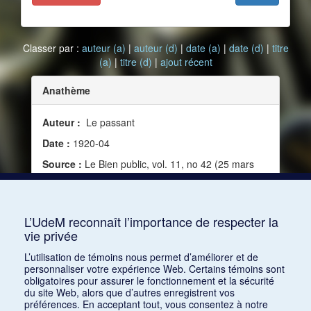
Classer par :
auteur (a)
|
auteur (d)
|
date (a)
|
date (d)
|
titre
(a)
|
titre (d)
|
ajout récent
Anathème
Auteur :
Le passant
Date :
1920-04
Source :
Le Bien public, vol. 11, no 42 (25 mars
1920)
Mots clés :
Jazz, Cacophonie, Définition de jazz,
Tintamarre
L’UdeM reconnaît l’importance de respecter la
vie privée
Consulter
L’utilisation de témoins nous permet d’améliorer et de
personnaliser votre expérience Web. Certains témoins sont
obligatoires pour assurer le fonctionnement et la sécurité
du site Web, alors que d’autres enregistrent vos
préférences. En acceptant tout, vous consentez à notre