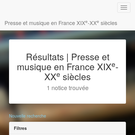
e
e
Presse et musique en France XIX
-XX
siècles
Résultats | Presse et
e
musique en France XIX
-
e
XX
siècles
1 notice trouvée
Nouvelle recherche
Filtres