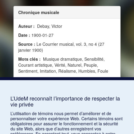
Chronique musicale
Auteur :
Debay, Victor
Date :
1900-01-27
Source :
Le Courrier musical, vol. 3, no 4 (27
janvier 1900)
Mots clés :
Musique dramatique, Sensibilité,
Courant artistique, Vérité, Naturel, Peuple,
Sentiment, Imitation, Réalisme, Humbles, Foule
Consulter
L’UdeM reconnaît l’importance de respecter la
vie privée
1
2
3
4
5
…
96
L’utilisation de témoins nous permet d’améliorer et de
personnaliser votre expérience Web. Certains témoins sont
obligatoires pour assurer le fonctionnement et la sécurité
du site Web, alors que d’autres enregistrent vos
préférences. En acceptant tout, vous consentez à notre