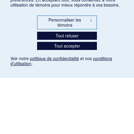
utilisation de témoins pour mieux répondre à vos besoins.
Personnaliser les
>
témoins
Tout refuser
Tout accepter
Voir notre
politique de confidentialité
et nos
conditions
d’utilisation
.
Mention légale
Les articles de presse reproduits dans la banque de données sont libres de droits. Leur
diffusion dans la banque de données est non commerciale et respecte les critères
d'utilisation équitable aux fins de recherche ainsi qu'établie par la Loi sur le droit d'auteur
du Canada (L.R.C. (1985), ch. C-42:
http://laws-lois.justice.gc.ca/fra/lois/C-42/page-
9.html#h-26
). Les PDF des articles des revues suivantes ont été téléchargés (sauf