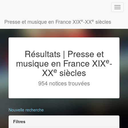
e
e
Presse et musique en France XIX
-XX
siècles
Résultats | Presse et
e
musique en France XIX
-
e
XX
siècles
954 notices trouvées
Nouvelle recherche
Filtres