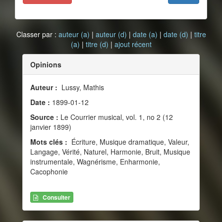
Classer par :
auteur (a)
|
auteur (d)
|
date (a)
|
date (d)
|
titre
(a)
|
titre (d)
|
ajout récent
Opinions
Auteur :
Lussy, Mathis
Date :
1899-01-12
Source :
Le Courrier musical, vol. 1, no 2 (12
janvier 1899)
Mots clés :
Écriture, Musique dramatique, Valeur,
Langage, Vérité, Naturel, Harmonie, Bruit, Musique
instrumentale, Wagnérisme, Enharmonie,
Cacophonie
Consulter