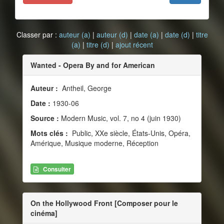
Classer par :
auteur (a)
|
auteur (d)
|
date (a)
|
date (d)
|
titre
(a)
|
titre (d)
|
ajout récent
Wanted - Opera By and for American
Auteur :
Antheil, George
Date :
1930-06
Source :
Modern Music, vol. 7, no 4 (juin 1930)
Mots clés :
Public, XXe siècle, États-Unis, Opéra,
Amérique, Musique moderne, Réception
Consulter
On the Hollywood Front [Composer pour le
cinéma]