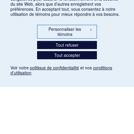
du site Web, alors que d’autres enregistrent vos
préférences. En acceptant tout, vous consentez à notre
utilisation de témoins pour mieux répondre à vos besoins.
Personnaliser les
>
témoins
Tout refuser
Tout accepter
Voir notre
politique de confidentialité
et nos
conditions
d’utilisation
.
Mention légale
Les articles de presse reproduits dans la banque de données sont libres de droits. Leur
diffusion dans la banque de données est non commerciale et respecte les critères
d'utilisation équitable aux fins de recherche ainsi qu'établie par la Loi sur le droit d'auteur