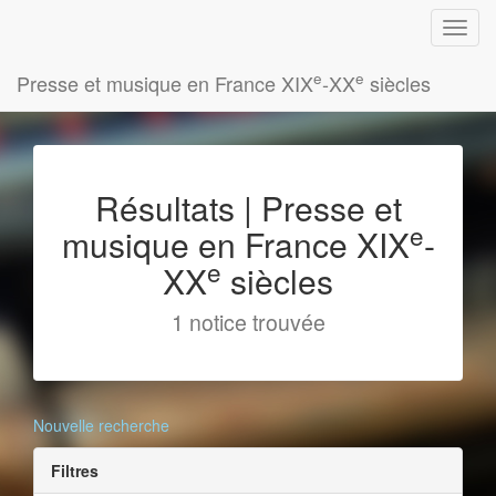
e
e
Presse et musique en France XIX
-XX
siècles
Résultats | Presse et
e
musique en France XIX
-
e
XX
siècles
1 notice trouvée
Nouvelle recherche
Filtres