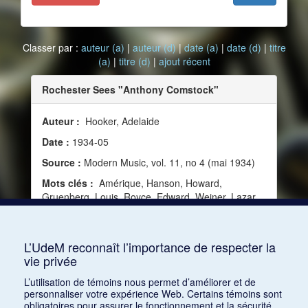
Classer par :
auteur (a)
|
auteur (d)
|
date (a)
|
date (d)
|
titre
(a)
|
titre (d)
|
ajout récent
Rochester Sees "Anthony Comstock"
Auteur :
Hooker, Adelaide
Date :
1934-05
Source :
Modern Music, vol. 11, no 4 (mai 1934)
Mots clés :
Amérique, Hanson, Howard,
Gruenberg, Louis, Royce, Edward, Weiner, Lazar,
Gould, Morton, Spialek, Hans, Janssen, Werner,
Wessel, Marc, Phillips, Burrill, Rogers, Bernard,
Still, William Grant, Alter, Martha
L’UdeM reconnaît l’importance de respecter la
vie privée
Consulter
L’utilisation de témoins nous permet d’améliorer et de
personnaliser votre expérience Web. Certains témoins sont
obligatoires pour assurer le fonctionnement et la sécurité