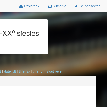
Explorer
S'inscrire
Se connecter
e
e
-XX
siècles
)
|
date (d)
|
titre (a)
|
titre (d)
|
ajout récent