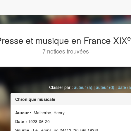
 Presse et musique en France XIX
7 notices trouvées
Classer par :
auteur (a)
|
auteur (d)
|
date (a
Chronique musicale
Auteur :
Malherbe, Henry
Date :
1928-06-20
Source :
Le Temps, no 24413 (20 juin 1928)