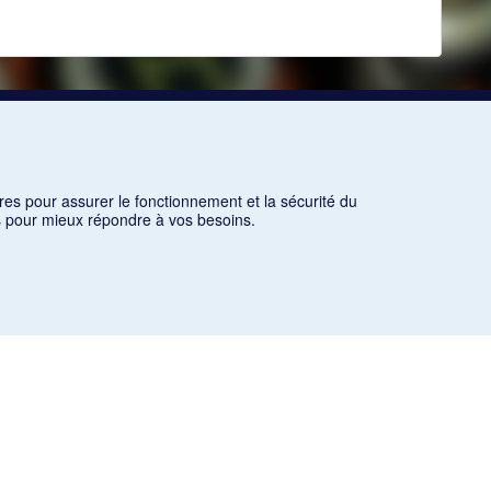
res pour assurer le fonctionnement et la sécurité du
ns pour mieux répondre à vos besoins.
es critères d'utilisation équitable aux fins de recherche ainsi
icles des revues suivantes ont été téléchargés (sauf quelques