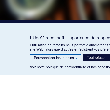
L’UdeM reconnaît l’importance de respect
L’utilisation de témoins nous permet d’améliorer et
site Web, alors que d’autres enregistrent vos préfé
Tout refuser
Personnaliser les témoins
>
Voir notre
politique de confidentialité
et nos
conditio
Les articles de presse reproduits dans la banque de données so
qu'établie par la Loi sur le droit d'auteur du Canada (L.R.C.