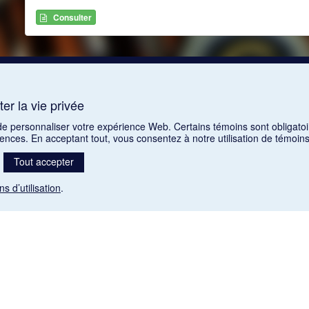
Consulter
er la vie privée
 de personnaliser votre expérience Web. Certains témoins sont obligatoi
rences. En acceptant tout, vous consentez à notre utilisation de témoi
Tout accepter
ns d’utilisation
.
Mention légale
nt libres de droits. Leur diffusion dans la banque de données est non commerciale et respecte l
 (1985), ch. C-42:
http://laws-lois.justice.gc.ca/fra/lois/C-42/page-9.html#h-26
). Les PDF des art