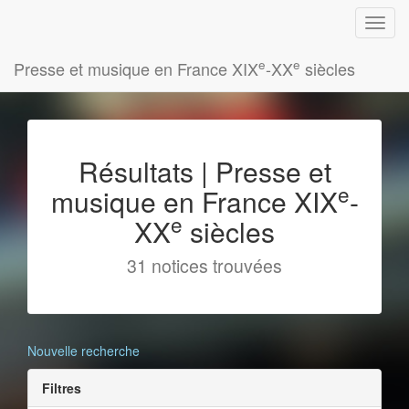
e
e
Presse et musique en France XIX
-XX
siècles
Résultats | Presse et
e
musique en France XIX
-
e
XX
siècles
31 notices trouvées
Nouvelle recherche
Filtres