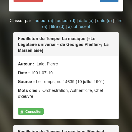
Classer par :
auteur (a)
|
auteur (d)
|
date (a)
|
date (d)
|
titre
(a)
|
titre (d)
|
ajout récent
Feuilleton du Temps: La musique [«Le
Légataire universel» de Georges Pfeiffer»; La
Marseillaise]
Auteur :
Lalo, Pierre
Date :
1901-07-10
Source :
Le Temps, no 14639 (10 juillet 1901)
Mots clés :
Orchestration, Authenticité, Chef-
d'œuvre
Consulter
Feuilleton du Temps: La musique [Festival