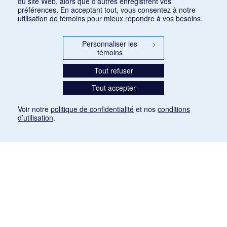
du site Web, alors que d’autres enregistrent vos
préférences. En acceptant tout, vous consentez à notre
utilisation de témoins pour mieux répondre à vos besoins.
Personnaliser les
>
témoins
Tout refuser
Tout accepter
Voir notre
politique de confidentialité
et nos
conditions
d’utilisation
.
Mention légale
Les articles de presse reproduits dans la banque de données sont libres de droits. Leur
diffusion dans la banque de données est non commerciale et respecte les critères
d'utilisation équitable aux fins de recherche ainsi qu'établie par la Loi sur le droit d'auteur