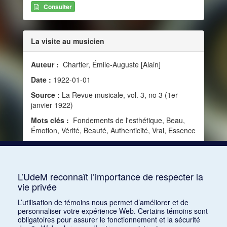
Consulter
La visite au musicien
Auteur :
Chartier, Émile-Auguste [Alain]
Date :
1922-01-01
Source :
La Revue musicale, vol. 3, no 3 (1er
janvier 1922)
Mots clés :
Fondements de l'esthétique, Beau,
Émotion, Vérité, Beauté, Authenticité, Vrai, Essence
Consulter
L’UdeM reconnaît l’importance de respecter la
vie privée
1
2
3
4
L’utilisation de témoins nous permet d’améliorer et de
personnaliser votre expérience Web. Certains témoins sont
obligatoires pour assurer le fonctionnement et la sécurité