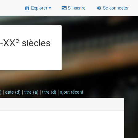
Explorer
S'inscrire
Se connecter
e
e
-XX
siècles
)
|
date (d)
|
titre (a)
|
titre (d)
|
ajout récent