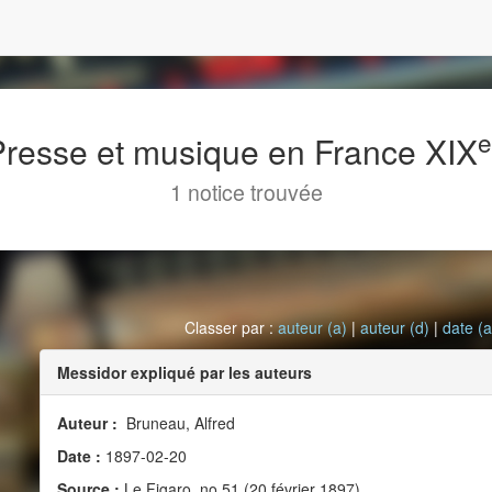
 Presse et musique en France XIX
1 notice trouvée
Classer par :
auteur (a)
|
auteur (d)
|
date (a
Messidor expliqué par les auteurs
Auteur :
Bruneau, Alfred
Date :
1897-02-20
Source :
Le Figaro, no 51 (20 février 1897)