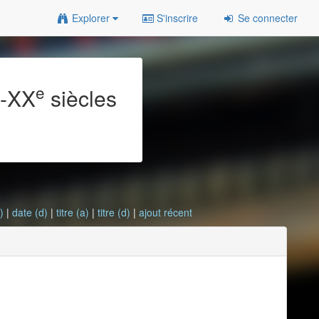
Explorer
S'inscrire
Se connecter
e
e
-XX
siècles
)
|
date (d)
|
titre (a)
|
titre (d)
|
ajout récent