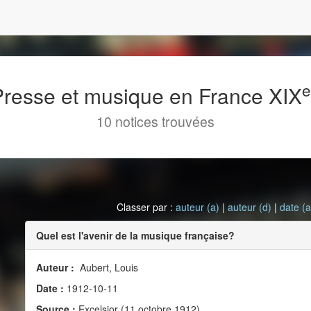
 Presse et musique en France XIX
10 notices trouvées
Classer par :
auteur (a)
|
auteur (d)
|
date (a
Quel est l'avenir de la musique française?
Auteur :
Aubert, Louis
Date :
1912-10-11
Source :
Excelsior (11 octobre 1912)