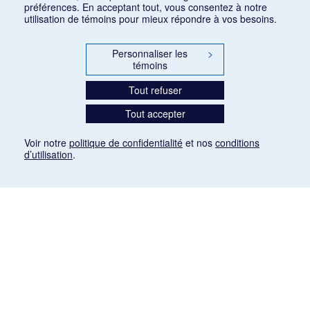
préférences. En acceptant tout, vous consentez à notre
utilisation de témoins pour mieux répondre à vos besoins.
Personnaliser les
>
témoins
Tout refuser
Tout accepter
Voir notre
politique de confidentialité
et nos
conditions
d’utilisation
.
Mention légale
Les articles de presse reproduits dans la banque de données sont libres de droits. Leur
diffusion dans la banque de données est non commerciale et respecte les critères
d'utilisation équitable aux fins de recherche ainsi qu'établie par la Loi sur le droit d'auteur
du Canada (L.R.C. (1985), ch. C-42:
http://laws-lois.justice.gc.ca/fra/lois/C-42/page-