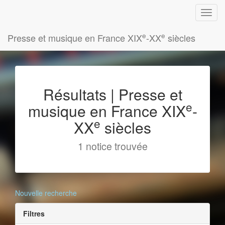
e
e
Presse et musique en France XIX
-XX
siècles
Résultats | Presse et
e
musique en France XIX
-
e
XX
siècles
1 notice trouvée
Nouvelle recherche
Filtres