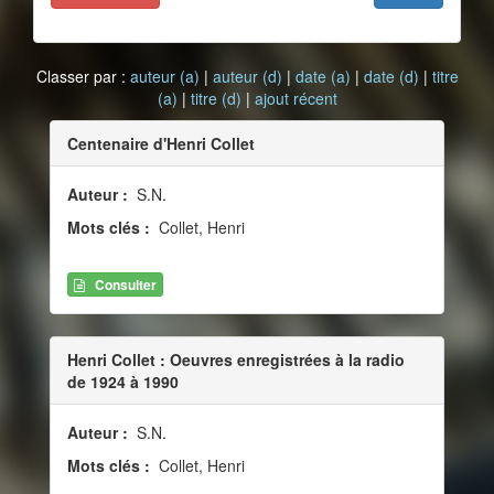
Classer par :
auteur (a)
|
auteur (d)
|
date (a)
|
date (d)
|
titre
(a)
|
titre (d)
|
ajout récent
Centenaire d'Henri Collet
Auteur :
S.N.
Mots clés :
Collet, Henri
Consulter
Henri Collet : Oeuvres enregistrées à la radio
de 1924 à 1990
Auteur :
S.N.
Mots clés :
Collet, Henri