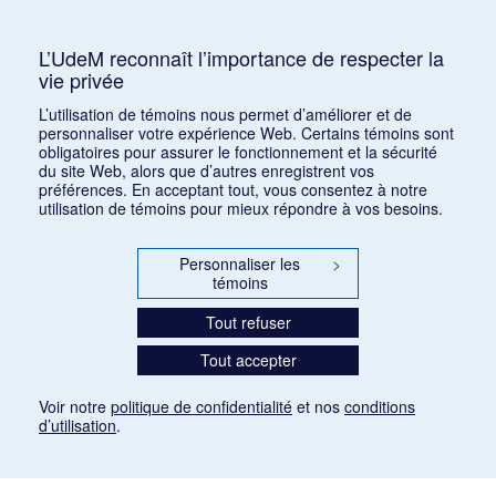
Consulter
L’UdeM reconnaît l’importance de respecter la
vie privée
1
2
3
4
5
…
1168
L’utilisation de témoins nous permet d’améliorer et de
personnaliser votre expérience Web. Certains témoins sont
obligatoires pour assurer le fonctionnement et la sécurité
du site Web, alors que d’autres enregistrent vos
préférences. En acceptant tout, vous consentez à notre
utilisation de témoins pour mieux répondre à vos besoins.
Personnaliser les
>
témoins
Tout refuser
Tout accepter
Voir notre
politique de confidentialité
et nos
conditions
d’utilisation
.