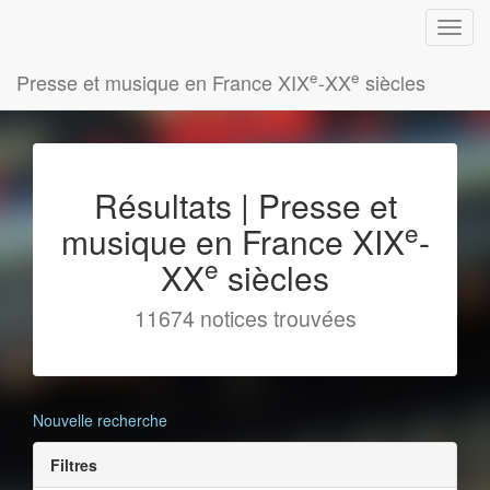
e
e
Presse et musique en France XIX
-XX
siècles
Résultats | Presse et
e
musique en France XIX
-
e
XX
siècles
11674 notices trouvées
Nouvelle recherche
Filtres