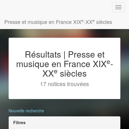
e
e
Presse et musique en France XIX
-XX
siècles
Résultats | Presse et
e
musique en France XIX
-
e
XX
siècles
17 notices trouvées
Nouvelle recherche
Filtres