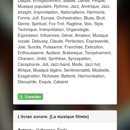
Disque, Enregistrement, Masse, Danse, Peuple,
Musique populaire, Rythme, Jazz, Amérique, Jazz
straight, Improvisation, Nationalisme, Harmonie,
Forme, Juif, Europe, Orchestration, Blues, Bruit,
Genre, Spirituel, Fox Trot, Ragtime, Voix, Style,
Technique, Interprétation, Organologie,
Expression, Influences, Génie, Amateur, Musique
vocale, Debussy, Claude, Perfection, Expressivité,
Joie, Succès, Puissance, Franchise, Exécution,
Enthousiasme, Audace, Arabesque, Tempérament,
Chanson, Unité, Synthèse, Syncopation,
Cacophonie, Joli, Jazz-band, Mode, Jazz hot,
Afrique, Musique légère, Sentimentalité, Modestie,
Exagération, Richesse, Batterie, Harmonisation,
Discophile, Exquis, Cabaret
Consulter
L'écran sonore. [La musique filmée]
Auteur :
Vuillermoz, Émile