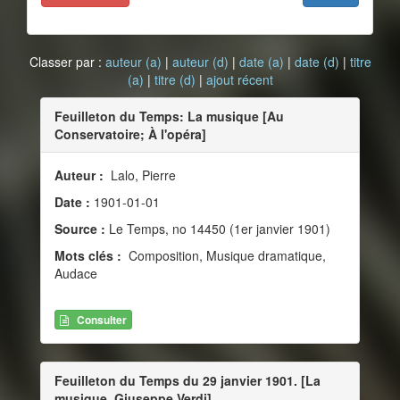
Classer par :
auteur (a)
|
auteur (d)
|
date (a)
|
date (d)
|
titre
(a)
|
titre (d)
|
ajout récent
Feuilleton du Temps: La musique [Au
Conservatoire; À l'opéra]
Auteur :
Lalo, Pierre
Date :
1901-01-01
Source :
Le Temps, no 14450 (1er janvier 1901)
Mots clés :
Composition, Musique dramatique,
Audace
Consulter
Feuilleton du Temps du 29 janvier 1901. [La
musique. Giuseppe Verdi]