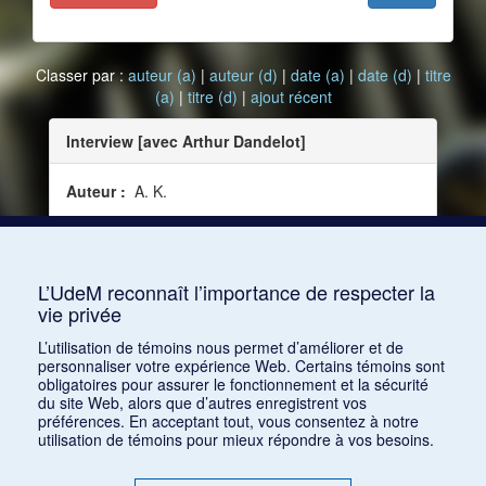
Classer par :
auteur (a)
|
auteur (d)
|
date (a)
|
date (d)
|
titre
(a)
|
titre (d)
|
ajout récent
Interview [avec Arthur Dandelot]
Auteur :
A. K.
Date :
1922-07
Source :
Le Courrier musical, vol. 24, no 13 (juillet
1922)
L’UdeM reconnaît l’importance de respecter la
vie privée
Consulter
L’utilisation de témoins nous permet d’améliorer et de
personnaliser votre expérience Web. Certains témoins sont
obligatoires pour assurer le fonctionnement et la sécurité
du site Web, alors que d’autres enregistrent vos
préférences. En acceptant tout, vous consentez à notre
utilisation de témoins pour mieux répondre à vos besoins.