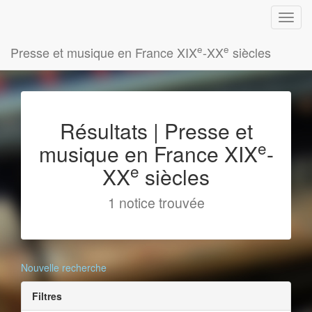
e
e
Presse et musique en France XIX
-XX
siècles
Résultats | Presse et
e
musique en France XIX
-
e
XX
siècles
1 notice trouvée
Nouvelle recherche
Filtres