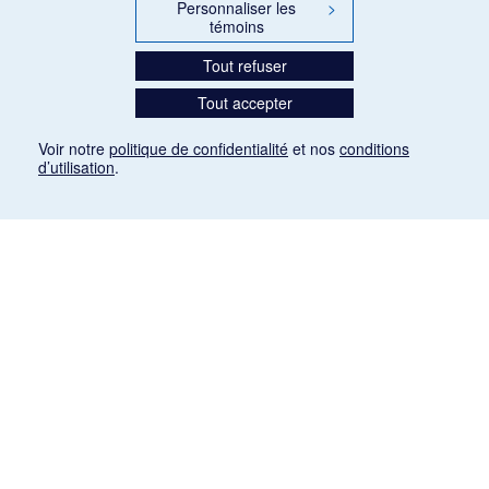
Personnaliser les
>
témoins
Tout refuser
Tout accepter
Voir notre
politique de confidentialité
et nos
conditions
d’utilisation
.
Mention légale
Les articles de presse reproduits dans la banque de données sont libres de droits. Leur
diffusion dans la banque de données est non commerciale et respecte les critères
d'utilisation équitable aux fins de recherche ainsi qu'établie par la Loi sur le droit d'auteur
du Canada (L.R.C. (1985), ch. C-42:
http://laws-lois.justice.gc.ca/fra/lois/C-42/page-
9.html#h-26
). Les PDF des articles des revues suivantes ont été téléchargés (sauf
quelques exceptions) de Gallica: Le Ménestrel, La Musique pendant la guerre, La Tribune
de Saint-Gervais, Le Mercure de France, La Revue politique et littéraire «Revue bleue».
Paramètres des témoins