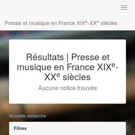
e
e
Presse et musique en France XIX
-XX
siècles
Résultats | Presse et
e
musique en France XIX
-
e
XX
siècles
Aucune notice trouvée
Nouvelle recherche
Filtres