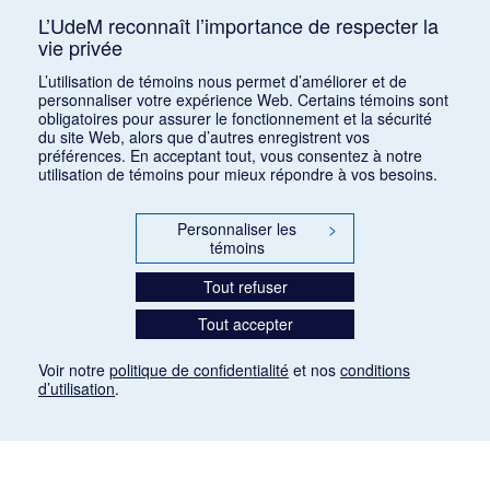
L’UdeM reconnaît l’importance de respecter la
vie privée
Classer par :
auteur (a)
|
auteur (d)
|
date (a)
|
date (d)
|
titre
L’utilisation de témoins nous permet d’améliorer et de
(a)
|
titre (d)
|
ajout récent
personnaliser votre expérience Web. Certains témoins sont
obligatoires pour assurer le fonctionnement et la sécurité
du site Web, alors que d’autres enregistrent vos
préférences. En acceptant tout, vous consentez à notre
utilisation de témoins pour mieux répondre à vos besoins.
Personnaliser les
>
témoins
Tout refuser
Tout accepter
Voir notre
politique de confidentialité
et nos
conditions
d’utilisation
.