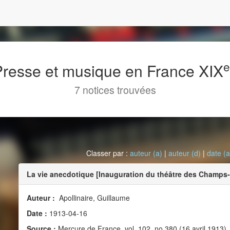
 Presse et musique en France XIX
7 notices trouvées
Classer par :
auteur (a)
|
auteur (d)
|
date (a
La vie anecdotique [Inauguration du théâtre des Champs
Auteur :
Apollinaire, Guillaume
Date :
1913-04-16
Source :
Mercure de France, vol. 102, no 380 (16 avril 1913)