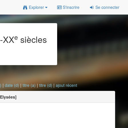
Explorer
S'inscrire
Se connecter
e
e
-XX
siècles
)
|
date (d)
|
titre (a)
|
titre (d)
|
ajout récent
-Elysées]