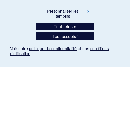
Personnaliser les
>
témoins
Tout refuser
Tout accepter
Voir notre
politique de confidentialité
et nos
conditions
d’utilisation
.
Mention légale
Les articles de presse reproduits dans la banque de données sont libres de droits. Leur
diffusion dans la banque de données est non commerciale et respecte les critères
d'utilisation équitable aux fins de recherche ainsi qu'établie par la Loi sur le droit d'auteur
du Canada (L.R.C. (1985), ch. C-42:
http://laws-lois.justice.gc.ca/fra/lois/C-42/page-
9.html#h-26
). Les PDF des articles des revues suivantes ont été téléchargés (sauf
quelques exceptions) de Gallica: Le Ménestrel, La Musique pendant la guerre, La Tribune
de Saint-Gervais, Le Mercure de France, La Revue politique et littéraire «Revue bleue».