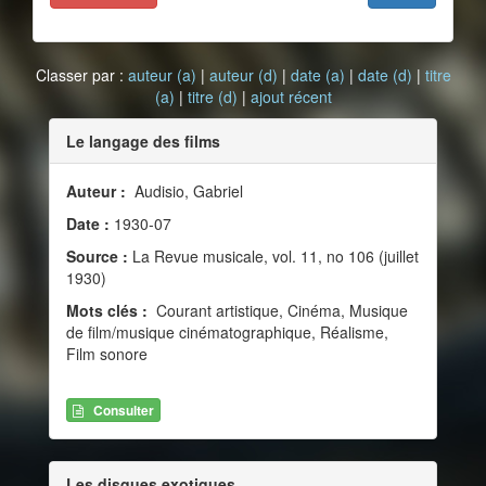
Classer par :
auteur (a)
|
auteur (d)
|
date (a)
|
date (d)
|
titre
(a)
|
titre (d)
|
ajout récent
Le langage des films
Auteur :
Audisio, Gabriel
Date :
1930-07
Source :
La Revue musicale, vol. 11, no 106 (juillet
1930)
Mots clés :
Courant artistique, Cinéma, Musique
de film/musique cinématographique, Réalisme,
Film sonore
Consulter
Les disques exotiques