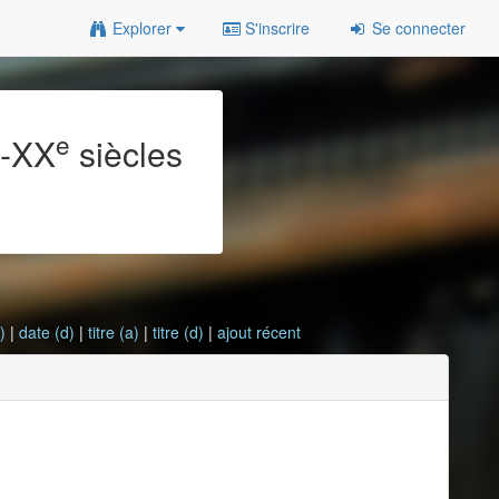
Explorer
S'inscrire
Se connecter
e
e
-XX
siècles
)
|
date (d)
|
titre (a)
|
titre (d)
|
ajout récent