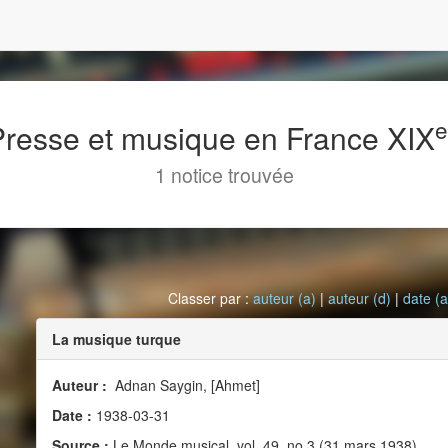
 Presse et musique en France XIX
1 notice trouvée
Classer par :
auteur (a)
|
auteur (d)
|
date (a
La musique turque
Auteur :
Adnan Saygin, [Ahmet]
Date :
1938-03-31
Source :
Le Monde musical, vol. 49, no 3 (31 mars 1938)