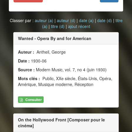
Classer par :
auteur (a)
|
auteur (d)
|
date (a)
|
date (d)
|
titre
(a)
|
titre (d)
|
ajout récent
Wanted - Opera By and for American
Auteur :
Antheil, George
Date :
1930-06
Source :
Modern Music, vol. 7, no 4 (juin 1930)
Mots clés :
Public, XXe siècle, États-Unis, Opéra,
Amérique, Musique moderne, Réception
Consulter
On the Hollywood Front [Composer pour le
cinéma]