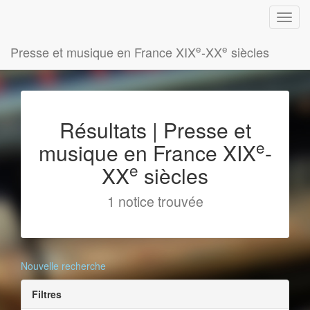
e
e
Presse et musique en France XIX
-XX
siècles
Résultats | Presse et
e
musique en France XIX
-
e
XX
siècles
1 notice trouvée
Nouvelle recherche
Filtres