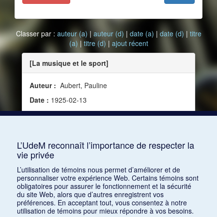
Classer par :
auteur (a)
|
auteur (d)
|
date (a)
|
date (d)
|
titre
(a)
|
titre (d)
|
ajout récent
[La musique et le sport]
Auteur :
Aubert, Pauline
Date :
1925-02-13
Source :
Le Guide du concert, vol. 11, no 18 (13
février 1925)
Mots clés :
Danse
L’UdeM reconnaît l’importance de respecter la
vie privée
Consulter
L’utilisation de témoins nous permet d’améliorer et de
personnaliser votre expérience Web. Certains témoins sont
obligatoires pour assurer le fonctionnement et la sécurité
du site Web, alors que d’autres enregistrent vos
préférences. En acceptant tout, vous consentez à notre
utilisation de témoins pour mieux répondre à vos besoins.