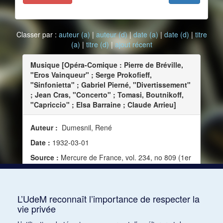
Classer par :
auteur (a)
|
auteur (d)
|
date (a)
|
date (d)
|
titre
(a)
|
titre (d)
|
ajout récent
Musique [Opéra-Comique : Pierre de Bréville,
"Eros Vainqueur" ; Serge Prokofieff,
"Sinfonietta" ; Gabriel Pierné, "Divertissement"
; Jean Cras, "Concerto" ; Tomasi, Boutnikoff,
"Capriccio" ; Elsa Barraine ; Claude Arrieu]
Auteur :
Dumesnil, René
Date :
1932-03-01
Source :
Mercure de France, vol. 234, no 809 (1er
mars 1932)
Mots clés :
Musique dramatique, Répertoire,
Musique instrumentale, Poésie, Musique et poésie
L’UdeM reconnaît l’importance de respecter la
vie privée
Consulter