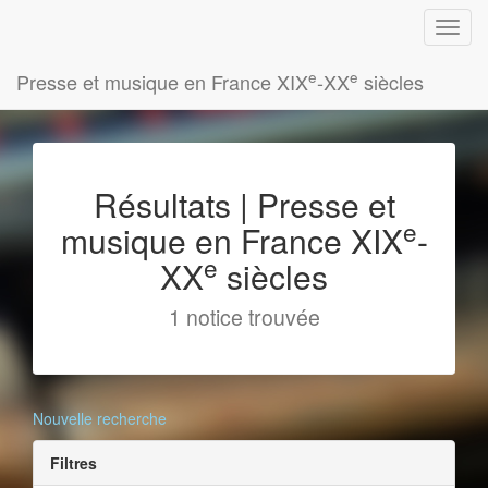
e
e
Presse et musique en France XIX
-XX
siècles
Résultats | Presse et
e
musique en France XIX
-
e
XX
siècles
1 notice trouvée
Nouvelle recherche
Filtres