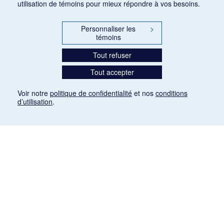
utilisation de témoins pour mieux répondre à vos besoins.
Personnaliser les
>
témoins
Tout refuser
Tout accepter
Voir notre
politique de confidentialité
et nos
conditions
d’utilisation
.
Mention légale
Les articles de presse reproduits dans la banque de données sont libres de droits. Leur
diffusion dans la banque de données est non commerciale et respecte les critères
d'utilisation équitable aux fins de recherche ainsi qu'établie par la Loi sur le droit d'auteur
du Canada (L.R.C. (1985), ch. C-42:
http://laws-lois.justice.gc.ca/fra/lois/C-42/page-
9.html#h-26
). Les PDF des articles des revues suivantes ont été téléchargés (sauf