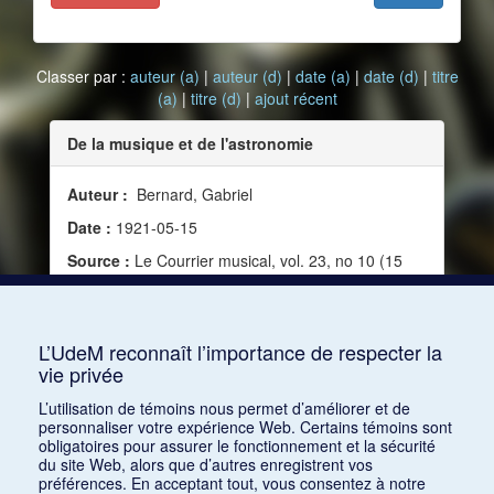
Classer par :
auteur (a)
|
auteur (d)
|
date (a)
|
date (d)
|
titre
(a)
|
titre (d)
|
ajout récent
De la musique et de l'astronomie
Auteur :
Bernard, Gabriel
Date :
1921-05-15
Source :
Le Courrier musical, vol. 23, no 10 (15
mai 1921)
Mots clés :
Science et musique, Musique pure,
Astronomie
L’UdeM reconnaît l’importance de respecter la
vie privée
Consulter
L’utilisation de témoins nous permet d’améliorer et de
personnaliser votre expérience Web. Certains témoins sont
obligatoires pour assurer le fonctionnement et la sécurité
du site Web, alors que d’autres enregistrent vos
préférences. En acceptant tout, vous consentez à notre