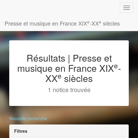
e
e
Presse et musique en France XIX
-XX
siècles
Résultats | Presse et
e
musique en France XIX
-
e
XX
siècles
1 notice trouvée
Nouvelle recherche
Filtres