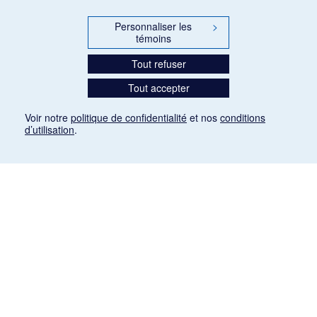
Personnaliser les
>
témoins
Tout refuser
Tout accepter
Voir notre
politique de confidentialité
et nos
conditions
d’utilisation
.
Mention légale
Les articles de presse reproduits dans la banque de données sont libres de droits. Leur
diffusion dans la banque de données est non commerciale et respecte les critères
d'utilisation équitable aux fins de recherche ainsi qu'établie par la Loi sur le droit d'auteur
du Canada (L.R.C. (1985), ch. C-42:
http://laws-lois.justice.gc.ca/fra/lois/C-42/page-
9.html#h-26
). Les PDF des articles des revues suivantes ont été téléchargés (sauf
quelques exceptions) de Gallica: Le Ménestrel, La Musique pendant la guerre, La Tribune
de Saint-Gervais, Le Mercure de France, La Revue politique et littéraire «Revue bleue».