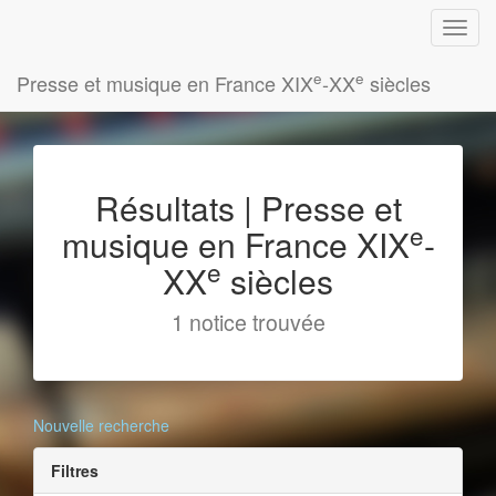
e
e
Presse et musique en France XIX
-XX
siècles
Résultats | Presse et
e
musique en France XIX
-
e
XX
siècles
1 notice trouvée
Nouvelle recherche
Filtres