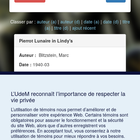
Classer par :
auteur (a)
|
auteur (d)
|
date (a)
|
date (d)
|
titre
(a)
|
titre (d)
|
ajout récent
Pierrot Lunaire in Lindy's
Auteur :
Blitzstein, Marc
Date :
1940-03
Source :
Modern Music, vol. 17, no 3 (mars 1940)
Mots clés :
Levant, Oscar, A Smattering of
Ignorance
L’UdeM reconnaît l’importance de respecter la
vie privée
Consulter
L’utilisation de témoins nous permet d’améliorer et de
personnaliser votre expérience Web. Certains témoins sont
obligatoires pour assurer le fonctionnement et la sécurité
du site Web, alors que d’autres enregistrent vos
préférences. En acceptant tout, vous consentez à notre
utilisation de témoins pour mieux répondre à vos besoins.